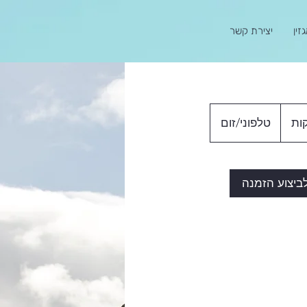
זין
יצירת קשר
1
טלפוני/זום
5
ד
ק
ביצוע הזמנה
ו
ת