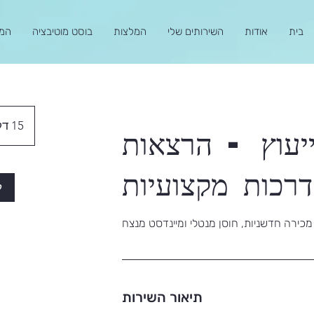
בית
אודות
השירותים שלי
המלצות
בוסט מוטיבציה
המג
15 דקות
יעוץ - הרצאות
דרכות מקצועיות
ל
כירה חדשניות, חוסן מנטלי ומיינדסט מנצח
תיאור השירות