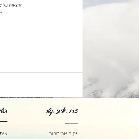
צרו איתי קשר
השי
יקיר אביסרור
אימו