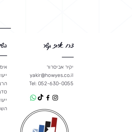
צרו איתי קשר
השי
יקיר אביסרור
אימו
yakir@howyes.co.il​
ייעו
052-630-0055
Tel:
הרצ
סדנא
ייעוץ
השמ